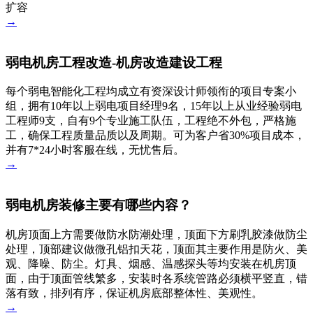
扩容
→
弱电机房工程改造-机房改造建设工程
每个弱电智能化工程均成立有资深设计师领衔的项目专案小
组，拥有10年以上弱电项目经理9名，15年以上从业经验弱电
工程师9支，自有9个专业施工队伍，工程绝不外包，严格施
工，确保工程质量品质以及周期。可为客户省30%项目成本，
并有7*24小时客服在线，无忧售后。
→
弱电机房装修主要有哪些内容？
机房顶面上方需要做防水防潮处理，顶面下方刷乳胶漆做防尘
处理，顶部建议做微孔铝扣天花，顶面其主要作用是防火、美
观、降噪、防尘。灯具、烟感、温感探头等均安装在机房顶
面，由于顶面管线繁多，安装时各系统管路必须横平竖直，错
落有致，排列有序，保证机房底部整体性、美观性。
→